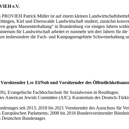
VIEH e.V.
n PROVIEH Patrick Müller ist auf einem kleinen Landwirtschaftsbetr
ttingen, Kiel und Eberswalde Landwirtschaft studiert, zunächst konven
en gegen Massentierhaltung“ in Brandenburg vor einigen Jahren wirkte 
terium für Landwirtschaft arbeitet er nunmehr seit drei Jahren für di
iegen insbesondere die Fach- und Kampagnengebiete Schweinehaltung und
 Vorsitzender Lsv El/Noh und Vorsitzender des Öffentlichkeitsau
H), Evangelische Fachhochschule für Sozialwesen in Reutlingen.
 des American Jewish Committee (AJC); Kuratorium des Deutsch-Türki
destages seit 2013; 2018 bis 2021 Vorsitzender des Ausschuss für Verke
s Europäischen Parlaments; 2008 bis 2018 Bundesvorsitzender Bündni
es Deutschen Bundestages