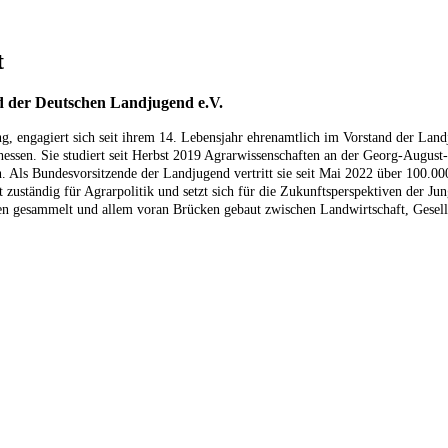
t
d der Deutschen Landjugend e.V.
ng, engagiert sich seit ihrem 14. Lebensjahr ehrenamtlich im Vorstand der La
ssen. Sie studiert seit Herbst 2019 Agrarwissenschaften an der Georg-August-
n. Als Bundesvorsitzende der Landjugend vertritt sie seit Mai 2022 über 100.
t zuständig für Agrarpolitik und setzt sich für die Zukunftsperspektiven der Ju
 gesammelt und allem voran Brücken gebaut zwischen Landwirtschaft, Gesells