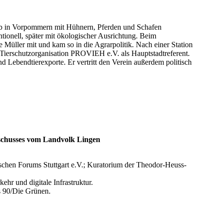
ieb in Vorpommern mit Hühnern, Pferden und Schafen
tionell, später mit ökologischer Ausrichtung. Beim
Müller mit und kam so in die Agrarpolitik. Nach einer Station
e Tierschutzorganisation PROVIEH e.V. als Hauptstadtreferent.
 Lebendtierexporte. Er vertritt den Verein außerdem politisch
sschusses vom Landvolk Lingen
schen Forums Stuttgart e.V.; Kuratorium der Theodor-Heuss-
hr und digitale Infrastruktur.
s 90/Die Grünen.