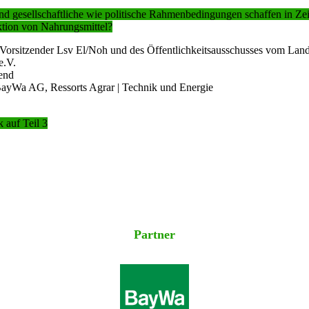
und gesellschaftliche wie politische Rahmenbedingungen schaffen in Ze
ktion von Nahrungsmittel?
ender Lsv El/Noh und des Öffentlichkeitsausschusses vom Land
.V.
end
AG, Ressorts Agrar | Technik und Energie
 auf Teil 3
Partner