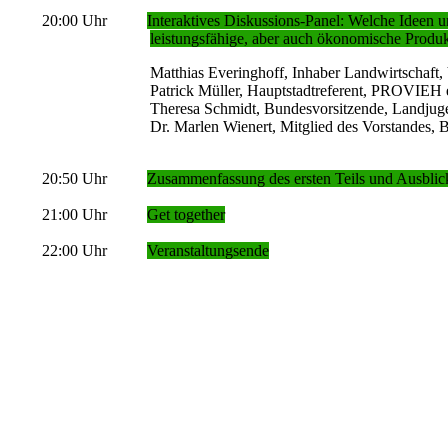
20:00 Uhr
Interaktives Diskussions-Panel: Welche Ideen 
leistungsfähige, aber auch ökonomische Produ
Matthias Everinghoff, Inhaber Landwirtschaft, Vorsitz
Patrick Müller, Hauptstadtreferent, PROVIEH e
Theresa Schmidt, Bundesvorsitzende, Landjug
Dr. Marlen Wienert, Mitglied des Vorstandes, BayWa 
20:50 Uhr
Zusammenfassung des ersten Teils und Ausblick
21:00 Uhr
Get together
22:00 Uhr
Veranstaltungsende