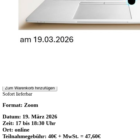
Zum Anfang der Bildergalerie springen
Artikelnr.
V0240280
HOFnetzwerk digital:
Künstliche Intelligenz
erfolgreich einsetzen
Webinar am 19.03.2026
47,60 €
inkl. MwSt.
0,00 €
HOFdirekt Abonnenten
1
Zum Warenkorb hinzufügen
Sofort lieferbar
Format:
Zoom
Datum: 19
. März 2026
Zeit:
17 bis 18:30 Uhr
Ort: online
Teilnahmegebühr: 40€ + MwSt. = 47,60€