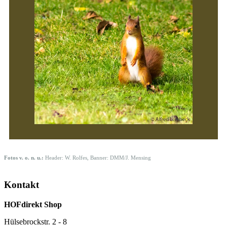
Fotos v. o. n. u.:
Header: W. Rolfes, Banner: DMM/J. Mensing
Kontakt
HOFdirekt Shop
Hülsebrockstr. 2 - 8